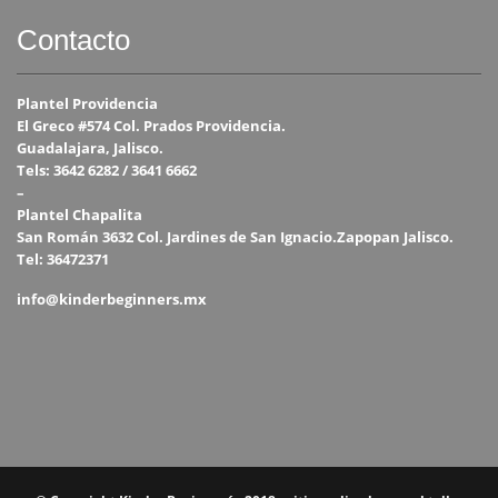
Contacto
Plantel Providencia
El Greco #574 Col. Prados Providencia.
Guadalajara, Jalisco.
Tels: 3642 6282 / 3641 6662
–
Plantel Chapalita
San Román 3632 Col. Jardines de San Ignacio.Zapopan Jalisco.
Tel: 36472371
info@kinderbeginners.mx