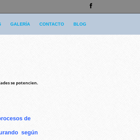
S
GALERÍA
CONTACTO
BLOG
dades se potencien.
procesos de
cturando según