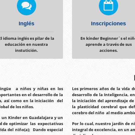
Inglés
Inscripciones
El idioma inglés es pilar de la
En kínder Beginner´s el niñ
educación en nuestra
aprende a través de sus
instutición.
acciones.
ilingüe a niños y niñas en los
Los primeros años de la vida 
mportantes en el desarrollo de la
desarrollo de la Inteligencia, e
s, así como en la iniciación del
la iniciación del aprendizaje 
obal de los niños.
la plasticidad cerebral que d
cerebro del niño al medio ambi
: un Kinder en Guadalajara y un
d de optimizar las expectativas
Por lo cual, nuestro jardín de
vida del niño(a); Dando especial
integral de excelencia, en un a