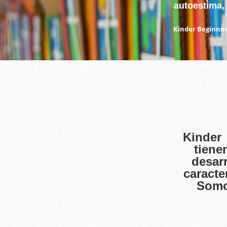
autoestima, 
Kinder Beginnne
Kinder 
tiene
desar
caracte
Somo