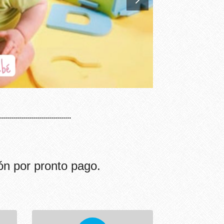
...................................
ón por pronto pago.