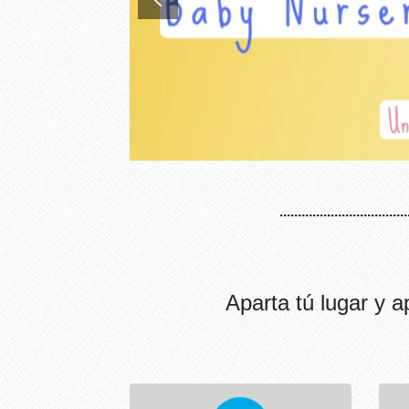
..................................
Aparta tú lugar y 