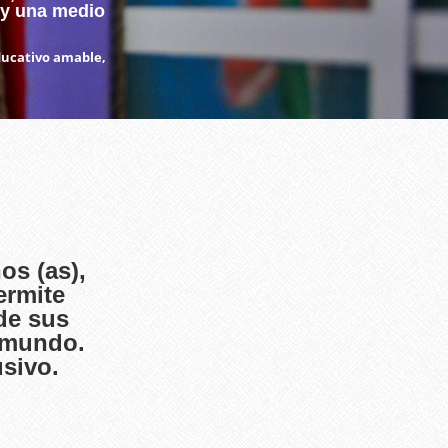
, y una medio
ducativo amable,
os (as),
ermite
de sus
l mundo.
sivo.