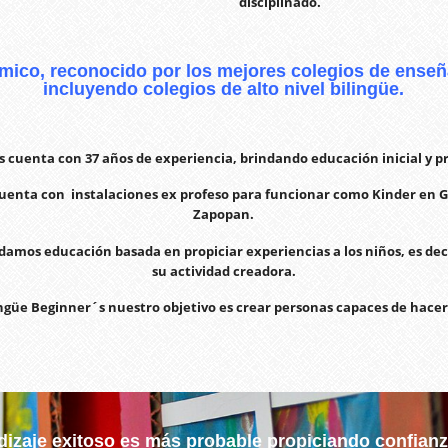
disciplinado.
mico, reconocido por los mejores colegios de enseñ
incluyendo colegios de alto nivel bilingüe.
 cuenta con 37 años de experiencia, brindando educación inicial y pr
cuenta con instalaciones ex profeso para funcionar como Kinder en 
Zapopan.
damos educación basada en propiciar experiencias a los niños, es dec
su actividad creadora.
ingüe Beginner´s nuestro objetivo es crear personas capaces de hacer
dizaje exitoso es más probable propiciando confian