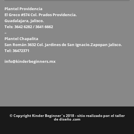
Plantel Providencia
El Greco #574 Col. Prados Providencia.
Guadalajara, Jalisco.
Tels: 3642 6282 / 3641 6662
–
Plantel Chapalita
San Román 3632 Col. Jardines de San Ignacio.Zapopan Jalisco.
Tel: 36472371
info@kinderbeginners.mx
© Copyright Kinder Beginner´s 2018 - sitio realizado por: el taller
de diseño .com