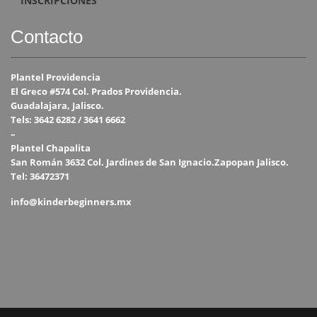
INSCRIPCIONES
Contacto
Plantel Providencia
El Greco #574 Col. Prados Providencia.
Guadalajara, Jalisco.
Tels: 3642 6282 / 3641 6662
–
Plantel Chapalita
San Román 3632 Col. Jardines de San Ignacio.Zapopan Jalisco.
Tel: 36472371
info@kinderbeginners.mx