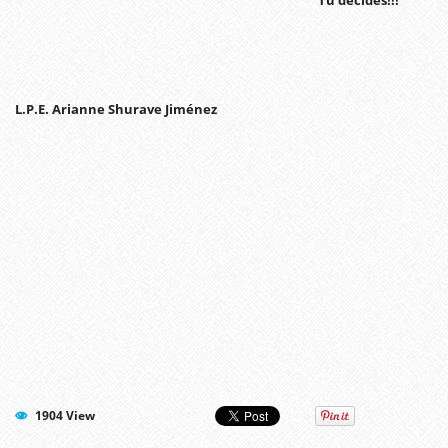
Tú decides!!!
L.P.E. Arianne Shurave Jiménez
1904 View