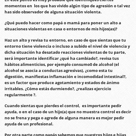
momentos en los que has vivido algún tipo de agresión o tal vez
has sido observador de alguna situación violenta.
¿Qué puedo hacer como papá o mamá para poner un alto a
situaciones violentas en casa o entornos de mis hijos(as)?
Haz un alto y revisa tu entorno, en caso de que sientas que tu
entorno tiene violencia o incluso a subido el nivel de violencia y
dicha situación ha desatado reacciones violentas de tu parte,
será importante identificar ¿qué ha cambiado?, revisa tus
hábitos alimenticios, por ejemplo consumo0 de alcohol (el
alcohol se asocia a conductas agresivas), ¿como esta tu
digestión, manifiestas inflamación e incomodidad intestinal?,
es un factor que produce agotamiento y estados de ánimo
irritables. ¿Cómo estás durmiendo?, ¿realizas ejercicio
regularmente ?.
Cuando sientas que pierdes el control, es importante pedir
ayuda, o en el caso de un hijo(a) que no muestra control es decir
no se frena y pega o agrede de alguna manera es mejor pedir
ayuda de un profesional.
Por otra parte como papás sabemos que nuestros hijos e hijas