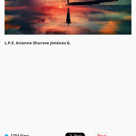
L.P.E. Arianne Shurave Jiménez G.
1254 View