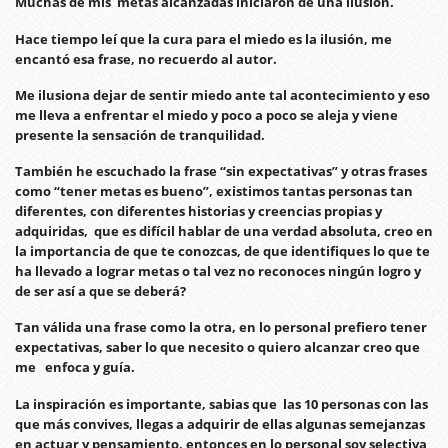
Muchas de mis metas alcanzadas iniciaron de una ilusión.
Hace tiempo leí que la cura para el miedo es la ilusión, me
encantó esa frase, no recuerdo al autor.
Me ilusiona dejar de sentir miedo ante tal acontecimiento y eso
me lleva a enfrentar el miedo y poco a poco se aleja y viene
presente la sensación de tranquilidad.
También he escuchado la frase “sin expectativas” y otras frases
como “tener metas es bueno”, existimos tantas personas tan
diferentes, con diferentes historias y creencias propias y
adquiridas, que es difícil hablar de una verdad absoluta, creo en
la importancia de que te conozcas, de que identifiques lo que te
ha llevado a lograr metas o tal vez no reconoces ningún logro y
de ser así a que se deberá?
Tan válida una frase como la otra, en lo personal prefiero tener
expectativas, saber lo que necesito o quiero alcanzar creo que
me enfoca y guía.
La inspiración es importante, sabias que las 10 personas con las
que más convives, llegas a adquirir de ellas algunas semejanzas
en actuar y pensamiento, entonces en lo personal soy selectiva