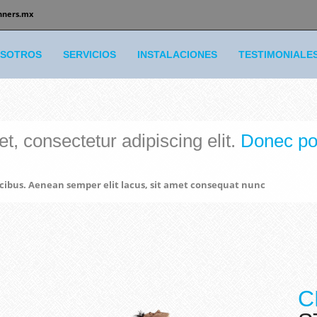
nners.mx
SOTROS
SERVICIOS
INSTALACIONES
TESTIMONIALE
, consectetur adipiscing elit.
Donec por
aucibus. Aenean semper elit lacus, sit amet consequat nunc
C