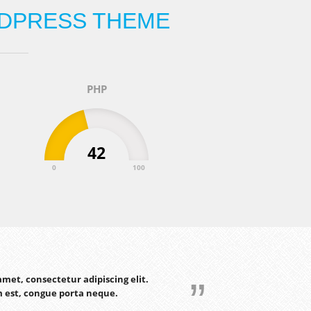
DPRESS THEME
PHP
42
0
100
amet, consectetur adipiscing elit.
amet, consectetur adipiscing elit.
m est, congue porta neque.
m est, congue porta neque.
kthemes