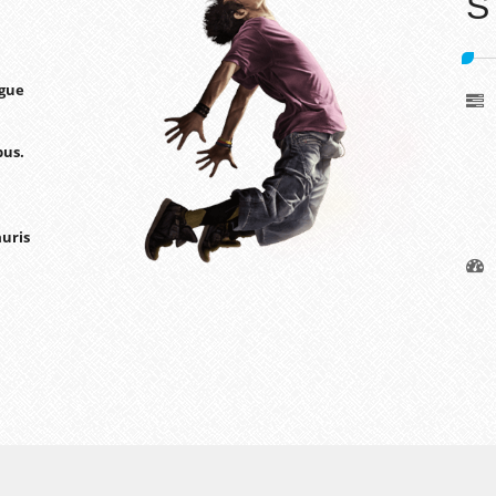
S
ngue
bus.
auris