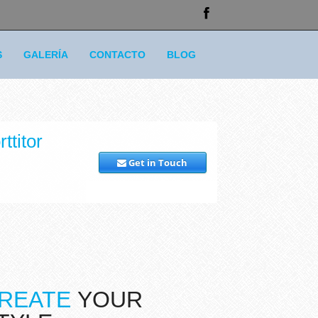
S
GALERÍA
CONTACTO
BLOG
ttitor
Get in Touch
REATE
YOUR