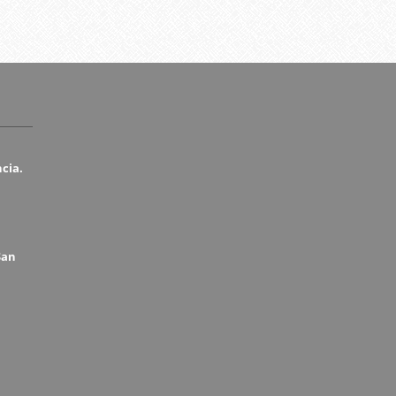
ncia.
San